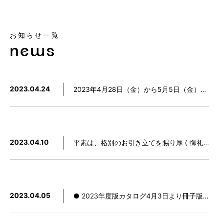
お知らせ一覧
news
2023.04.24
2023年4月28日（金）から5月5日（金）はGW休暇中の休業となり、カタログ及びサンプル等全ての出荷を終日休止とさせていただきます。GW休暇中は臨時対応による出荷もできませんので、お早めにご注文くださいますよう、お願い致します。
2023.04.10
平素は、格別のお引き立てを賜り厚く御礼申し上げます。弊社は、2023年4月10日より、Staron🄬（スタロン🄬）の限定商品プロモーションを行うことになりました。材料数量に合わせて値引きを行いますので、値引き幅については弊社の各代理店もしくは弊社にお問い合わせください。…
2023.04.05
● 2023年度版カタログ4月3日より冊子版をお取り寄せいただけます。PDF版はこちらから、2023年スタロンカタログ●2023年度版サンプルボックスGW明けの5月8日より無料にてお取り寄せいただけます。2023年のサンプルチップは、全90色になります。