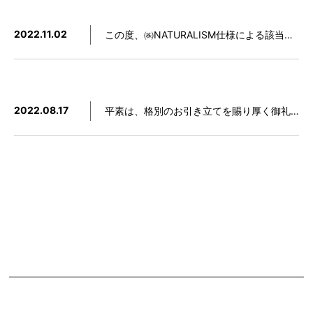
2022.11.02
この度、㈱NATURALISM仕様による該当製品「STARON 10tサンプルボード品番表示間違い」が発覚致しました。今後、サンプルボードの適正確認作業及び入替作業を随時行って行くよう致します。また、お問合せ時の確認作業を徹底し､お客様へご不便を掛けぬよう万全の体制で対…
2022.08.17
平素は、格別のお引き立てを賜り厚く御礼申し上げます。さて、今般の原材料高騰に加え、物流問題による材料供給問題が現場で起きていると察します。 弊社スタロンは、日本国内で安全在庫運用をしているため、材料の供給問題は一切ありません。また、大型案件にも供給問題なく納入…