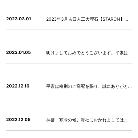
2023.03.01
2023年3月吉日人工大理石【STARON】 廃番製品のお知らせ 謹啓 時下ますますご繁栄のこととお喜び申し上げます。平素は格別のお引き立てを賜り、ありがたく厚くお礼申し上げます。さて新見本帳改訂を予定しており、それに伴い下記製品につきまして在庫限りで国内廃番…
2023.01.05
明けましておめでとうございます。平素はご愛顧を賜わり、厚く御礼申し上げます。旧年中は、多大なるご尽力をいただき、誠にありがとうございます。2023年も、より一層のご支援、お引立てを賜りますようお願い申し上げます。本年も宜しくお願い申し上げます。
2022.12.16
平素は格別のご高配を賜り、誠にありがとうございます。誠に勝手ながら、年末年始休業日を下記のとおりとさせていただきます。・年末年始休業期間：2022年12月29日（木）～2023年1月3日（火）ご不便をおかけいたしますが、何卒ご了承いただきますようお願い申し上げます。※ホ…
2022.12.05
拝啓 寒冷の候、貴社におかれましてはますますご隆盛のこととお慶び申し上げます。さて、弊社の人工大理石スタロン🄬ショールームが12月7日（水）からオープンすることになりました。ので、下記のようにご案内させていただきます。この度のスタロン🄬ショールームオープンにより弊社製品…