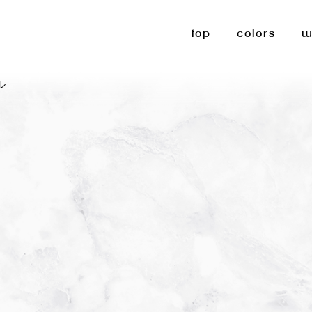
top
colors
w
ル