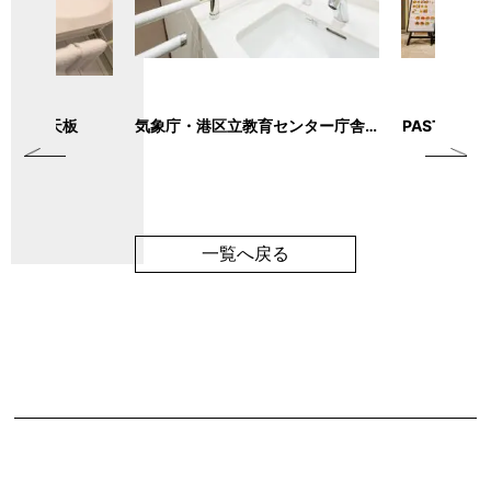
洗面台 天板
気象庁・港区立教育センター庁舎 トイレ
PASTA&PI
一覧へ戻る