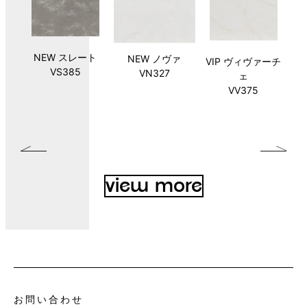
NEW スレート
NEW スレート
NEW ノヴァ
NEW ノヴァ
NEW イクリプス
VIP プリミエール
VIP ヴィヴァーチ
VIP ヴィヴァーチ
VIP プレミエール
V
VIP プリミエール
NE
NEW イクリプス
ー
ン
ウ
ノ
ャ
ー
NEW グレージオ
テラゾーボロー
モザイクニンバ
サンドクレイ
アイボリー
NEW イクリプス
NEW スノーフォ
ぺブルエボニー
ローム
NE
へ
VS385
VS385
VN327
VN327
ホワイト
ラルゴ
ェ
ェ
グラヴィータ
レガート
イオン
コンクリート
ニャ
SC475
SI040
ス
クリーム
PE814
VL155
ル
SW412
VL312
VV375
VV375
VG392
VL322
SA473
NT970
VG180
QN287
SC444
VS324
view more
お問い合わせ