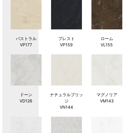
パストラル
プレスト
ローム
VP177
VP159
VL155
ドーン
ナチュラルブリッ
マグノリア
VD126
ジ
VM143
VN144