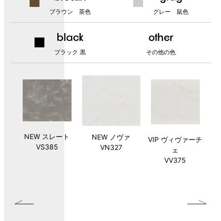
ブラウン 茶色
グレー 鼠色
black
other
ブラック 黒
その他の色
NEW スレート
NEW スレート
NEW ノヴァ
NEW ノヴァ
NEW イクリプス
VIP プリミエール
VIP ヴィヴァーチ
VIP ヴィヴァーチ
VIP プレミエール
V
VIP プリミエール
NE
NEW イクリプス
ー
ン
ウ
ー
リノ
ギャ
テラゾーボロー
NEW グレージオ
サンドクレイ
アイボリー
モザイクニンバ
NEW イクリプス
NEW スノーフォ
ローム
ぺブルエボニー
N
へ
VS385
VS385
VN327
VN327
ホワイト
ラルゴ
ェ
ェ
グラヴィータ
レガート
イオン
シー
ニャ
コンクリート
SC475
SI040
ス
クリーム
VL155
ル
PE814
SW412
VL312
VV375
VV375
VG392
VL322
SA473
95
NT970
VG180
QN287
SC444
VS324