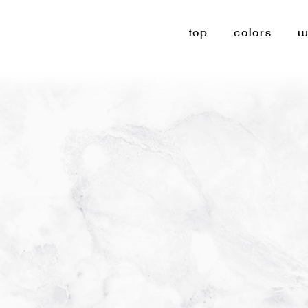
top
colors
w