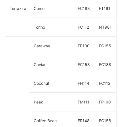
Terrazzo
Como
FC188
FT191
Torino
FC112
NT981
Caraway
FP100
FC155
Caviar
FC158
FC188
Coconut
FH114
FC112
Peak
FM111
FP100
Coffee Bean
FR148
FC158