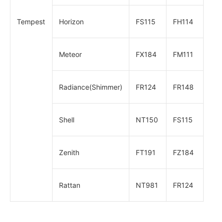
Tempest
Horizon
FS115
FH114
Meteor
FX184
FM111
Radiance(Shimmer)
FR124
FR148
Shell
NT150
FS115
Zenith
FT191
FZ184
Rattan
NT981
FR124